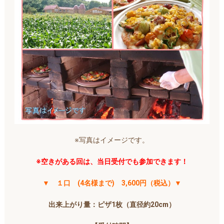
※写真はイメージです。
※空きがある回は、当日受付でも参加できます！
▼ １口
(4名様まで
)
3,600円（税込）▼
出来上がり量：ピザ1枚（直径約20cm）