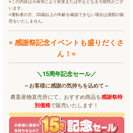
※この内容は天候等により変更または中止となる可能性がござ
います。
※運転者の方、20歳以上の年齢を確認できない場合は酒類の販
売をいたしません。
= 感謝祭記念イベントも盛りだくさ
ん！=
＼15周年記念セール／
～お客様に感謝の気持ちを込めて～
農畜産物直売所にて、おすすめ商品を
感謝祭特
別価格
で販売いたします！