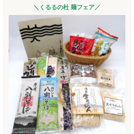
＼くるるの杜 麺フェア／