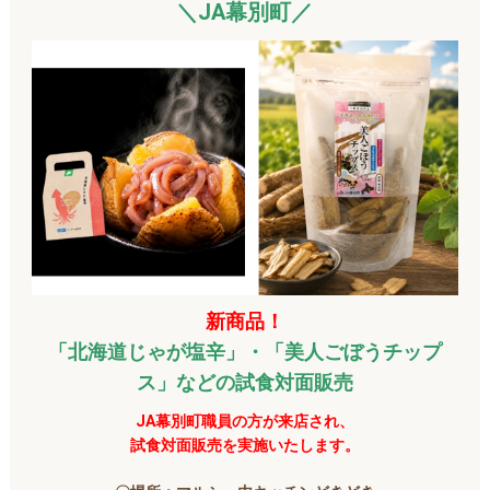
＼JA幕別町
／
新商品！
「北海道じゃが塩辛」・「美人ごぼうチップ
ス」などの試食対面販売
JA幕別町職員
の方が来店され、
試食対面販売を実施いたします。