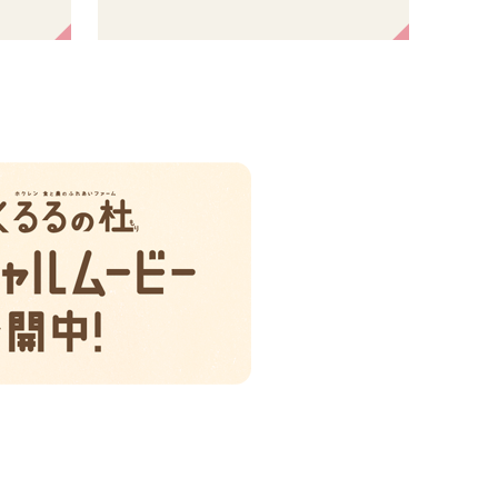
牛乳を
す。