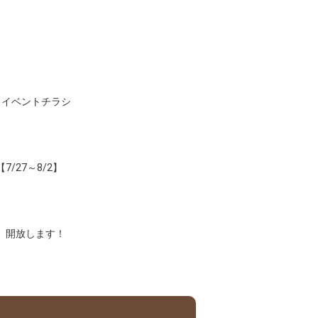
月イベントチラシ
/27～8/2】
 開放します！