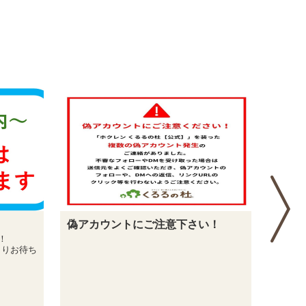
い！
農作業・調理加工体験はこちら
ブル
ろう
くるるの杜 農作業・調理加工体験の予約受
付サイトへ遷移します。
ブルー
だろう
お勉強
後、摘
クリー