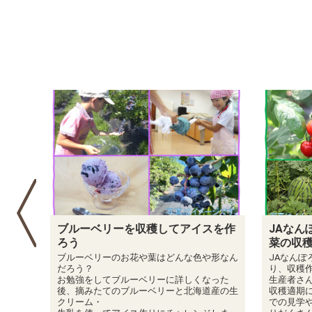
スを作
JAなんぽろ青年部さんに教わる 野
定休日
菜の収穫体験ツアー
6月～10
皆様のご
形なん
JAなんぽろ生産者さんの広大な畑に集ま
しており
り、収穫作業を一緒に体験してみませんか？
った
生産者さんからは、作付け方法や管理方法、
産の生
収穫適期についても学びます。また、選果場
での見学や試食の時間もある、約3時間の盛