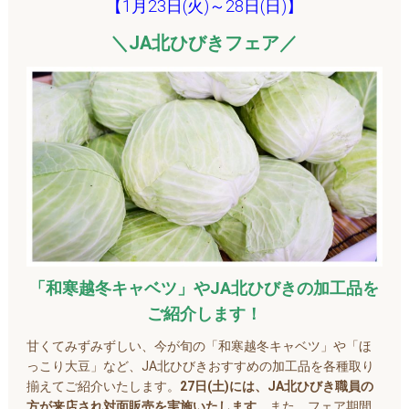
【1月23日(火)～28日(日)】
＼JA北ひびきフェア／
「和寒越冬キャベツ」やJA北ひびきの加工品を
ご紹介します！
甘くてみずみずしい、今が旬の「和寒越冬キャベツ」や「ほ
っこり大豆」など、JA北ひびきおすすめの加工品を各種取り
揃えてご紹介いたします。
27日(土)には、JA北ひびき職員の
方が来店され対面販売を実施いたします。
また、フェア期間