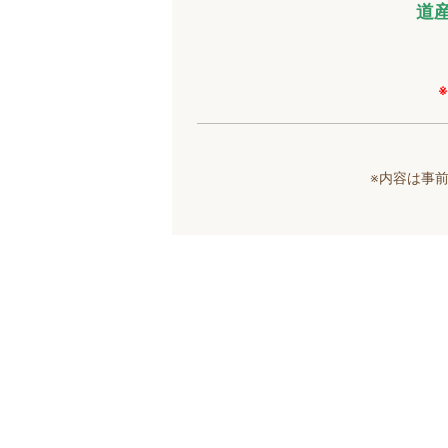
道
※内容は事