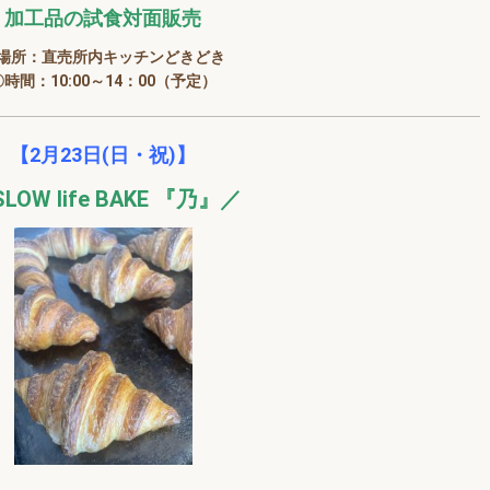
加工品の試食対面販売
場所：直売所内キッチンどきどき
〇時間：10:00～14：00（予定）
【2月23
日(日・祝)】
S
LOW life BAKE 『乃』／