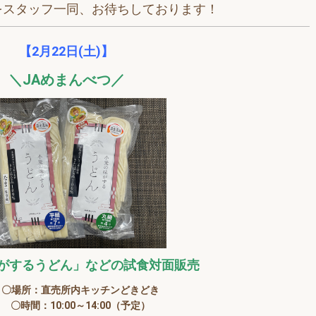
をスタッフ一同、お待ちしております！
【2月22日(土)】
＼JAめまんべつ
／
がするうど
ん」などの
試食対面販売
〇場所：直売所内キッチンどきどき
〇時間：10:00～14:00（予定）