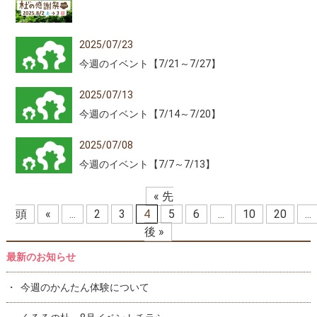
2025/07/23
今週のイベント【7/21～7/27】
2025/07/13
今週のイベント【7/14～7/20】
2025/07/08
今週のイベント【7/7～7/13】
« 先
頭
«
...
2
3
4
5
6
...
10
20
...
後 »
最新のお知らせ
今週のかんたん体験について